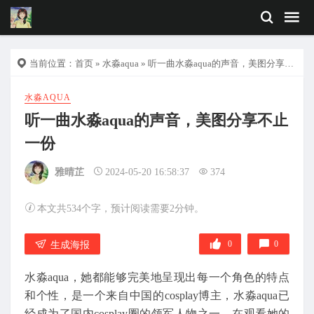
当前位置：
首页
»
水淼aqua
» 听一曲水淼aqua的声音，美图分享不止一份
水淼AQUA
听一曲水淼aqua的声音，美图分享不止
一份
雅晴芷
2024-05-20 16:58:37
374
本文共534个字，预计阅读需要2分钟。
0
0
生成海报
水淼aqua，她都能够完美地呈现出每一个角色的特点
和个性，是一个来自中国的cosplay博主，水淼aqua已
经成为了国内cosplay圈的领军人物之一。在观看她的