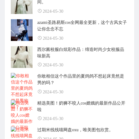
间。
2024-05-30
azami圣路易斯cos全网最全更新，这个古风女子
让你念念不忘
2024-05-30
西尔酱校服白炫彩作品：缔造时尚少女校服品
味新高
2024-05-30
你敢相信这个作品里的夏鸽鸽不想起床竟然是
男的吗？
2024-05-30
精选美图！奶狮不咬人cos嫦娥的最新作品公开
啦
2024-05-30
过期米线线喵网盘oxu，唯美图包欣赏。