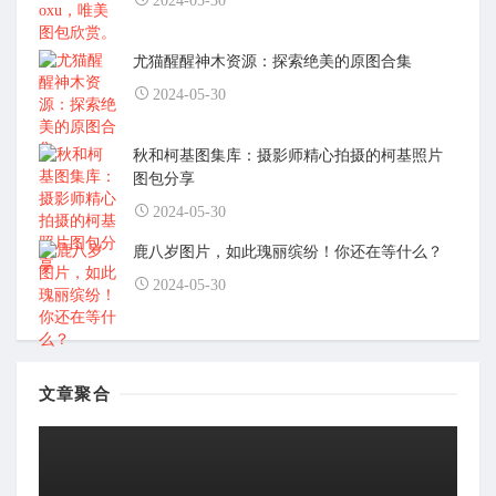
2024-05-30
尤猫醒醒神木资源：探索绝美的原图合集
2024-05-30
秋和柯基图集库：摄影师精心拍摄的柯基照片
图包分享
2024-05-30
鹿八岁图片，如此瑰丽缤纷！你还在等什么？
2024-05-30
文章聚合